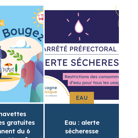
EAU
navettes
es gratuites
Eau : alerte
nnent du 6
sécheresse