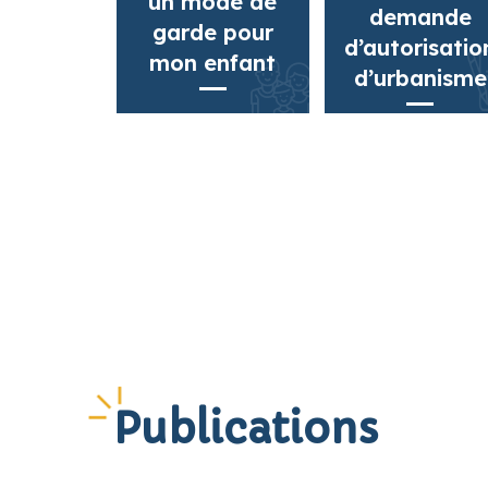
un mode de
demande
garde pour
d’autorisatio
mon enfant
d’urbanisme
Publications