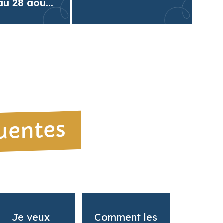
 au 28 aoû...
quentes
Je veux
Comment les