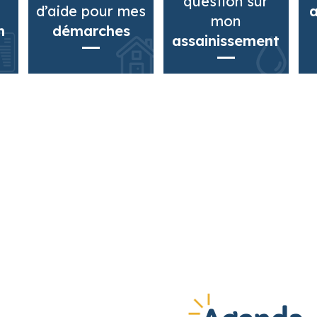
question sur
d’aide pour mes
mon
n
démarches
assainissement