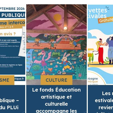
SME
CULTURE
Le fonds Éducation
Les 
artistique et
blique –
estival
culturelle
du PLUi
revie
accompagne les