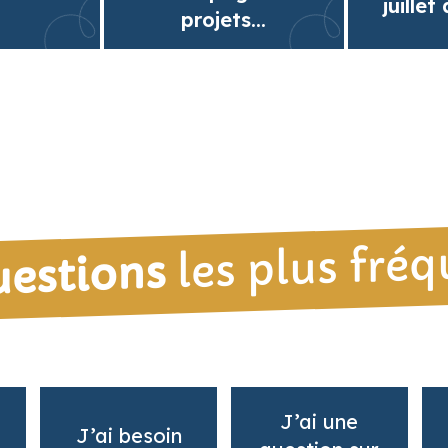
juillet
projets...
les plus fré
uestions
J’ai une
J’ai besoin