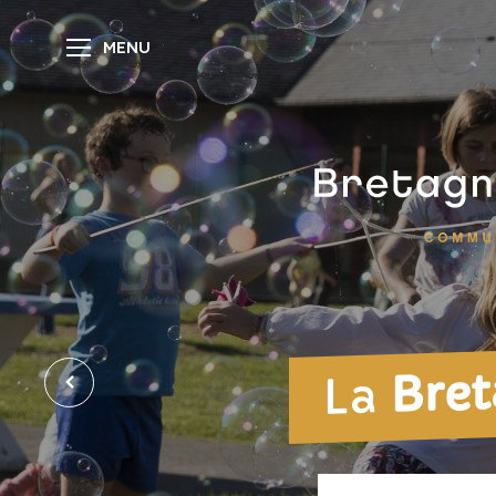
MENU
Bret
La