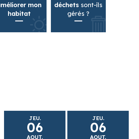
améliorer mon
déchets
sont-ils
habitat
gérés ?
JEU.
JEU.
06
06
AOUT.
AOUT.