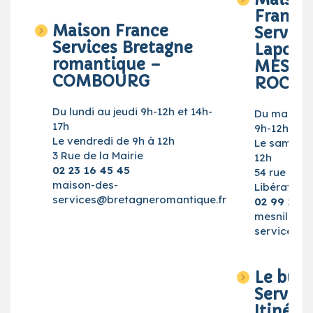
France
Maison France
Service
Services Bretagne
Lapost
romantique –
MESNI
COMBOURG
ROC’H
Du lundi au jeudi 9h-12h et 14h-
Du mardi a
17h
9h-12h et 1
Le vendredi de 9h à 12h
Le samedi :
3 Rue de la Mairie
12h
02 23 16 45 45
54 rue de l
maison-des-
Libération
services@bretagneromantique.fr
02 99 21 9
mesnil-roc
services.go
Le bus 
Service
Itinéra