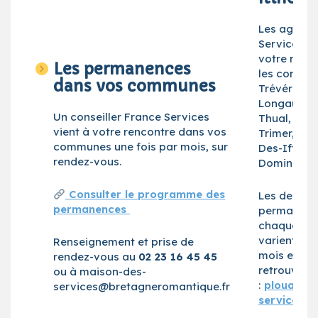
Les agents
Services v
votre renc
Les permanences
les commun
dans vos communes
Trévérien,
Longaulnay
Un conseiller France Services
Thual, La 
vient à votre rencontre dans vos
Trimer, Sai
communes une fois par mois, sur
Des-Iffs, S
rendez-vous.
Domineuc
Consulter le programme des
Les demi-j
permanences
permanenc
chaque c
varient ch
Renseignement et prise de
mois et son
rendez-vous au
02 23 16 45 45
retrouver s
ou à maison-des-
:
plouasne.
services@bretagneromantique.fr
services-i