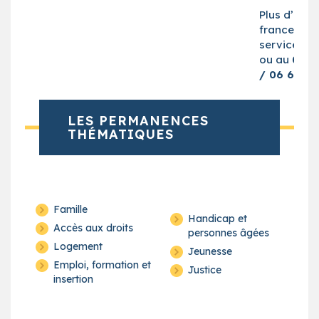
Plus d’infos
france-
services@p
ou au
06 7
/ 06 65 42
LES PERMANENCES
THÉMATIQUES
Famille
Handicap et
Accès aux droits
personnes âgées
Logement
Jeunesse
Emploi, formation et
Justice
insertion