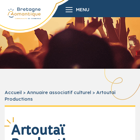
MENU
Accueil
>
Annuaire associatif culturel
>
Artoutaï
Productions
Artoutaï