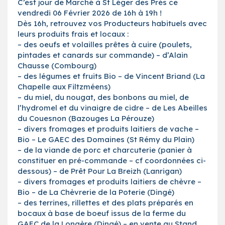
C’est jour de Marché à St Léger des Prés ce
vendredi 06 Février 2026 de 16h à 19h !
Dès 16h, retrouvez vos Producteurs habituels avec
leurs produits frais et locaux :
– des oeufs et volailles prêtes à cuire (poulets,
pintades et canards sur commande) – d’Alain
Chausse (Combourg)
– des légumes et fruits Bio – de Vincent Briand (La
Chapelle aux Filtzméens)
– du miel, du nougat, des bonbons au miel, de
l’hydromel et du vinaigre de cidre – de Les Abeilles
du Couesnon (Bazouges La Pérouze)
– divers fromages et produits laitiers de vache –
Bio – Le GAEC des Domaines (St Rémy du Plain)
– de la viande de porc et charcuterie (panier à
constituer en pré-commande – cf coordonnées ci-
dessous) – de Prêt Pour La Breizh (Lanrigan)
– divers fromages et produits laitiers de chèvre –
Bio – de La Chèvrerie de la Poterie (Dingé)
– des terrines, rillettes et des plats préparés en
bocaux à base de boeuf issus de la ferme du
GAEC de la Longère (Dingé) – en vente au Stand