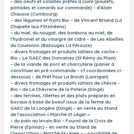
– des oeufs et volailles prêtes à cuire (poulets,
pintades et canards sur commande) – d’Alain
Chausse (Combourg)
– des légumes et fruits Bio – de Vincent Briand (La
Chapelle aux Filtzméens)
– du miel, du nougat, des bonbons au miel, de
l’hydromel et du vinaigre de cidre – de Les Abeilles
du Couesnon (Bazouges La Pérouze)
– divers fromages et produits laitiers de vache –
Bio – Le GAEC des Domaines (St Rémy du Plain)
– de la viande de porc et charcuterie (panier à
constituer en pré-commande – cf coordonnées ci-
dessous) – de Prêt Pour La Breizh (Lanrigan)
– divers fromages et produits laitiers de chèvre –
Bio – de La Chèvrerie de la Poterie (Dingé)
– des terrines, rillettes et des plats préparés en
bocaux à base de boeuf issus de la ferme du
GAEC de la Longère (Dingé) – en vente au Stand
de l’association « Marché St Léger »
– du pain au levain Bio – Fournil de la Croix de
Pierre (Epiniac) – en vente au Stand de
l’association « Marché St Léger » – possibilité de