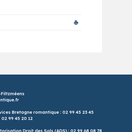
-Filtzméens
tique.fr
vices Bretagne romantique : 02 99 45 23 45
: 02 99 45 20 12
8
torisation Droit des Sols (ADS) : 02 99 68 08 78