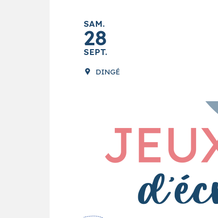
SAM.
28
SEPT.
DINGÉ