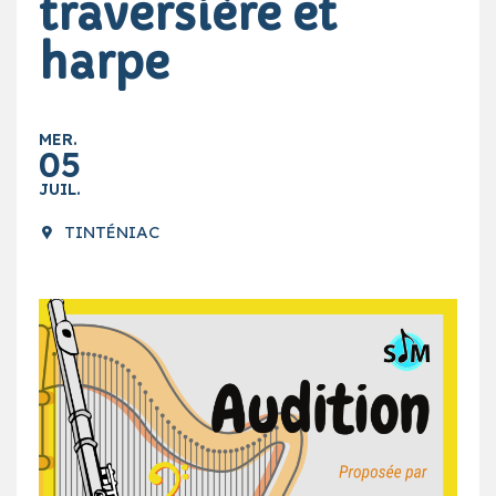
traversière et
harpe
MER.
05
JUIL.
TINTÉNIAC