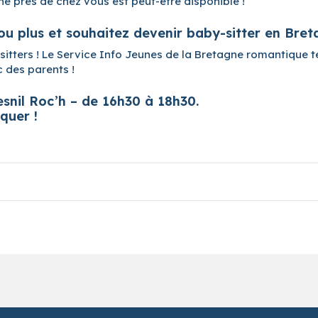
 près de chez vous est peut-être disponible !
 ou plus et souhaitez devenir baby-sitter en Br
sitters ! Le Service Info Jeunes de la Bretagne romantique
 des parents !
Mesnil Roc’h – de 16h30 à 18h30.
quer !