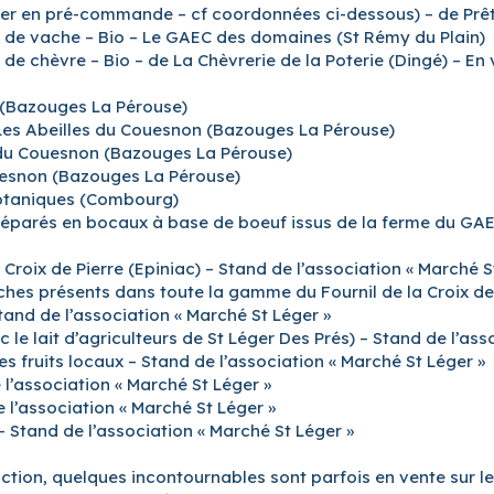
tuer en pré-commande – cf coordonnées ci-dessous) – de Prêt
rs de vache – Bio – Le GAEC des domaines (St Rémy du Plain)
s de chèvre – Bio – de La Chèvrerie de la Poterie (Dingé) – 
n (Bazouges La Pérouse)
 Les Abeilles du Couesnon (Bazouges La Pérouse)
s du Couesnon (Bazouges La Pérouse)
ouesnon (Bazouges La Pérouse)
 Botaniques (Combourg)
s préparés en bocaux à base de boeuf issus de la ferme du GA
la Croix de Pierre (Epiniac) – Stand de l’association « Marché
es présents dans toute la gamme du Fournil de la Croix de Pi
Stand de l’association « Marché St Léger »
 le lait d’agriculteurs de St Léger Des Prés) – Stand de l’ass
es fruits locaux – Stand de l’association « Marché St Léger »
 l’association « Marché St Léger »
 l’association « Marché St Léger »
– Stand de l’association « Marché St Léger »
ction, quelques incontournables sont parfois en vente sur le