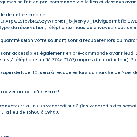
égumes se fait en pré-commande via le lien ci-dessous avant
de de cette semaine :
e/1FAIpQLSfp7bRZSzyWFbN6t_b-j4eNyJ_fAivjgEeImbfi3lEW
ce type de réservation, téléphonez-nous ou envoyez-nous un 
uantité selon votre souhait) sont à récupérer lors du march
c sont accessibles également en pré-commande avant jeudi 1
s / téléphone au 06.77.46.71.67) auprès du producteur). Pro
apin de Noël ! Il sera à récupérer lors du marché de Noël d
rouver autour d’un verre !
roducteurs a lieu un vendredi sur 2 (les vendredis des semain
 Il a lieu de 16h00 à 19h00.