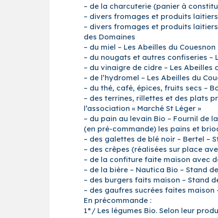
– de la charcuterie (panier à consti
– divers fromages et produits laitie
– divers fromages et produits laitier
des Domaines
– du miel – Les Abeilles du Couesno
– du nougats et autres confiseries –
– du vinaigre de cidre – Les Abeille
– de l’hydromel – Les Abeilles du C
– du thé, café, épices, fruits secs –
– des terrines, rillettes et des plat
l’association « Marché St Léger »
– du pain au levain Bio – Fournil de 
(en pré-commande) les pains et brioch
– des galettes de blé noir – Bertel – 
– des crêpes (réalisées sur place avec
– de la confiture faite maison avec d
– de la bière – Nautica Bio – Stand de
– des burgers faits maison – Stand de
– des gaufres sucrées faites maison 
En précommande :
1°/ Les légumes Bio. Selon leur produ