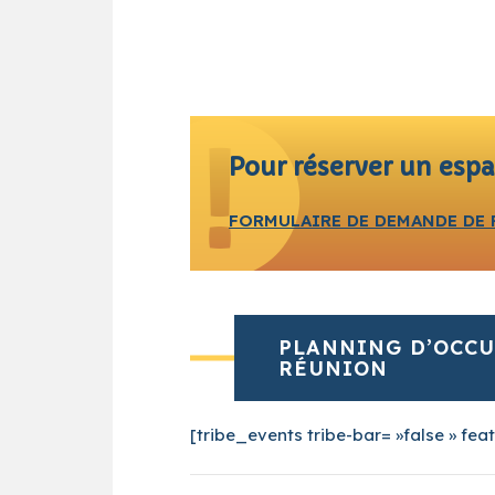
Pour réserver un espa
FORMULAIRE DE DEMANDE DE 
PLANNING D’OCCU
RÉUNION
[tribe_events tribe-bar= »false » fea